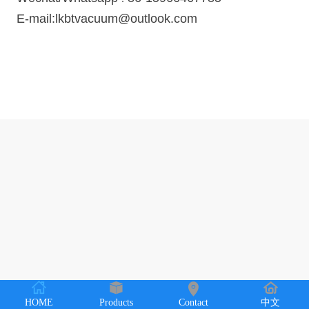
E-mail:lkbtvacuum@outlook.com
HOME
Products
Contact
中文