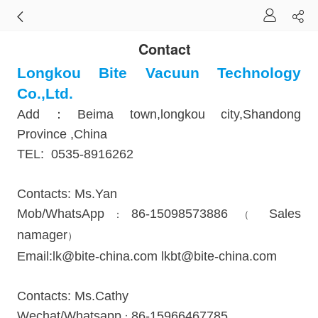
Contact
Longkou Bite Vacuun Technology
Co.,Ltd.
Add
：
Beima town,longkou city,Shandong
Province ,China
TEL: 0535-8916262
Contacts: Ms.Yan
Mob/WhatsApp
86-15098573886
Sales
：
（
namager
）
Email:lk@bite-china.com lkbt@bite-china.com
Contacts: Ms.Cathy
Wechat/Whatsapp
86-15966467785
：